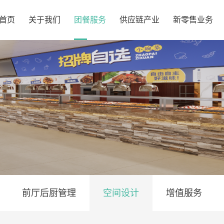
首页
关于我们
团餐服务
供应链产业
新零售业务
企业介绍
前厅后厨管理
央厨建设
小源生活馆
发展历程
空间设计
集采供应链
猴佶便当
品牌理念
增值服务
配送标准
宇宙咖啡
资质荣誉
产品标准化
食品安全
服务方案
前厅后厨管理
空间设计
增值服务